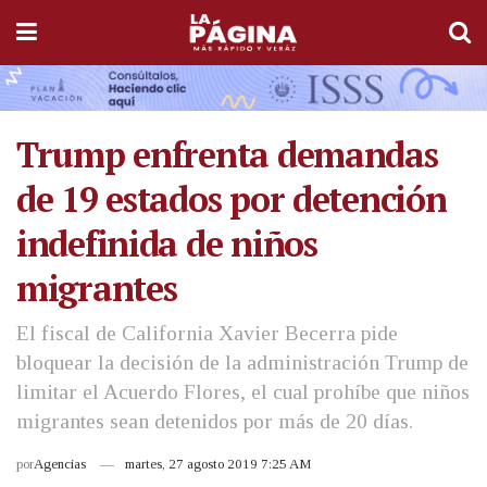
Trump enfrenta demandas
de 19 estados por detención
indefinida de niños
migrantes
El fiscal de California Xavier Becerra pide
bloquear la decisión de la administración Trump de
limitar el Acuerdo Flores, el cual prohíbe que niños
migrantes sean detenidos por más de 20 días.
por
Agencias
martes, 27 agosto 2019 7:25 AM