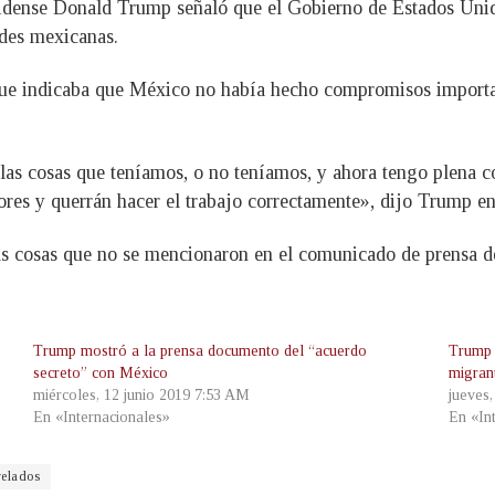
idense Donald Trump señaló que el Gobierno de Estados Unido
ades mexicanas.
ue indicaba que México no había hecho compromisos important
las cosas que teníamos, o no teníamos, y ahora tengo plena c
ores y querrán hacer el trabajo correctamente», dijo Trump en
s cosas que no se mencionaron en el comunicado de prensa de 
Trump mostró a la prensa documento del “acuerdo
Trump 
secreto” con México
migran
miércoles, 12 junio 2019 7:53 AM
jueves
En «Internacionales»
En «In
velados