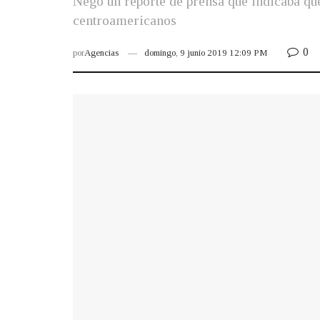
Negó un reporte de prensa que indicaba qu
centroamericanos
0
por
Agencias
domingo, 9 junio 2019 12:09 PM