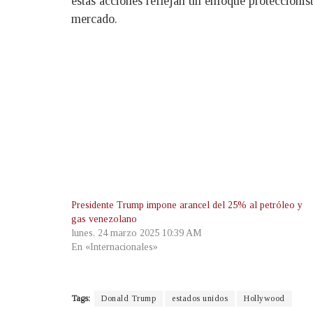
estas acciones reflejan un enfoque proteccionist
mercado.
Presidente Trump impone arancel del 25% al petróleo y
gas venezolano
lunes, 24 marzo 2025 10:39 AM
En «Internacionales»
Tags:
Donald Trump
estados unidos
Hollywood