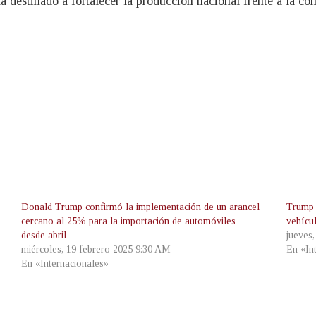
a destinado a fortalecer la producción nacional frente a la co
Donald Trump confirmó la implementación de un arancel
Trump 
cercano al 25% para la importación de automóviles
vehícu
desde abril
jueves
miércoles, 19 febrero 2025 9:30 AM
En «In
En «Internacionales»