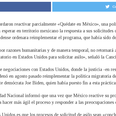
Co
ordaron reactivar parcialmente «Quédate en México», una po
 esperar en territorio mexicano la respuesta a sus solicitudes 
nidense ordenara reimplementar el programa, que había sido de
or razones humanitarias y de manera temporal, no retornará a
atorio en Estados Unidos para solicitar asilo», señaló la Can
e negociaciones con Estados Unidos, donde la justicia -en r
enó en agosto pasado reimplementar la política migratoria d
nte demócrata Joe Biden, quien había puesto fin a esta práctic
ad Nacional informó que una vez que México reactive su pro
 hacer más ágil el proceso y responder a las preocupaciones
Unidos es que los procesos de solicitud de asilo sean «conclu