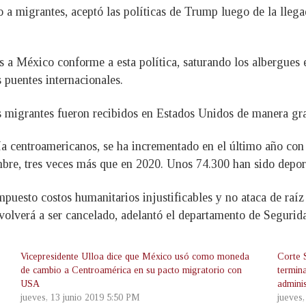
o a migrantes, aceptó las políticas de Trump luego de la lle
 a México conforme a esta política, saturando los albergues e
puentes internacionales.
os migrantes fueron recibidos en Estados Unidos de manera gr
ía centroamericanos, se ha incrementado en el último año con
mbre, tres veces más que en 2020. Unos 74.300 han sido depor
uesto costos humanitarios injustificables y no ataca de raíz 
 volverá a ser cancelado, adelantó el departamento de Segurid
Vicepresidente Ulloa dice que México usó como moneda
Corte 
de cambio a Centroamérica en su pacto migratorio con
termin
USA
admini
jueves, 13 junio 2019 5:50 PM
jueves