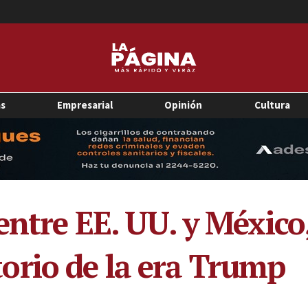
as
Empresarial
Opinión
Cultura
entre EE. UU. y México
orio de la era Trump