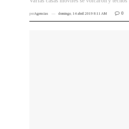
Varias casas móviles se volcaron y techos 
0
por
Agencias
domingo, 14 abril 2019 8:11 AM