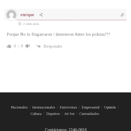
enrique
2 años atrás
Porque No lo Hagarraron / detuvieron Antes los policias???
0
0
Responder
Nacionales
Internacionales
Entrevistas
Empresarial
Opinión
Cultura
Deportes
Jet Set
Curiosidades
Contáctanos: 2246-0616