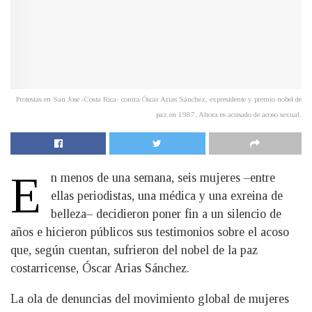
Protestas en San José -Costa Rica- contra Óscar Arias Sánchez, expresidente y premio nobel de
paz en 1987. Ahora es acusado de acoso sexual.
E
n menos de una semana, seis mujeres –entre
ellas periodistas, una médica y una exreina de
belleza– decidieron poner fin a un silencio de
años e hicieron públicos sus testimonios sobre el acoso
que, según cuentan, sufrieron del nobel de la paz
costarricense, Óscar Arias Sánchez.
La ola de denuncias del movimiento global de mujeres