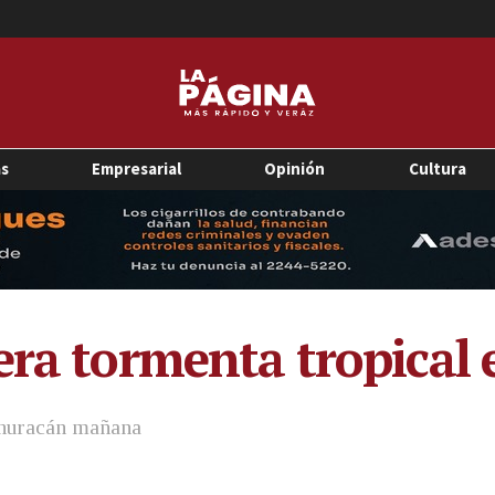
as
Empresarial
Opinión
Cultura
ra tormenta tropical e
 huracán mañana