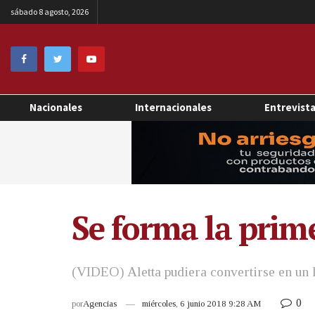
sábado 8 agosto, 2026
Nacionales
Internacionales
Entrevist
Se forma la prime
(VIDEO) Aletta pudiera convertirse en un
0
por
Agencias
miércoles, 6 junio 2018 9:28 AM