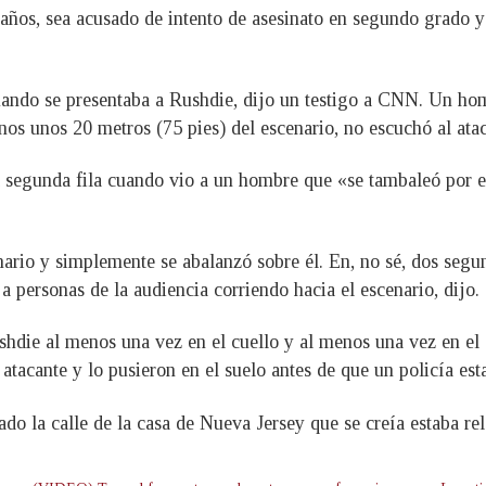
 años, sea acusado de intento de asesinato en segundo grado 
cuando se presentaba a Rushdie, dijo un testigo a CNN. Un ho
unos unos 20 metros (75 pies) del escenario, no escuchó al ata
la segunda fila cuando vio a un hombre que «se tambaleó por el
enario y simplemente se abalanzó sobre él. En, no sé, dos segu
 a personas de la audiencia corriendo hacia el escenario, dijo.
die al menos una vez en el cuello y al menos una vez en el a
tacante y lo pusieron en el suelo antes de que un policía estat
eado la calle de la casa de Nueva Jersey que se creía estaba r