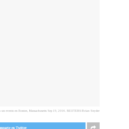
e en un evento en Boston, Massachusetts Sep 19, 2016. REUTERS/Brian Snyder
mparte en Twitter