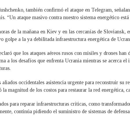
ushchenko, también confirmó el ataque en Telegram, señaland
aís. “Un ataque masivo contra nuestro sistema energético está
horas de la mañana en Kiev y en las cercanías de Sloviansk, e
 golpe a la ya debilitada infraestructura energética de Ucran
claró que los ataques aéreos rusos con misiles y drones han d
ma a los desafíos que enfrenta Ucrania mientras se acerca el i
turas.
s aliados occidentales asistencia urgente para reconstruir su re
 la magnitud de los costos para restaurar la red energética, 
ados para reparar infraestructuras críticas, como transformad
lamente, continúa pidiendo el suministro de sistemas de defen