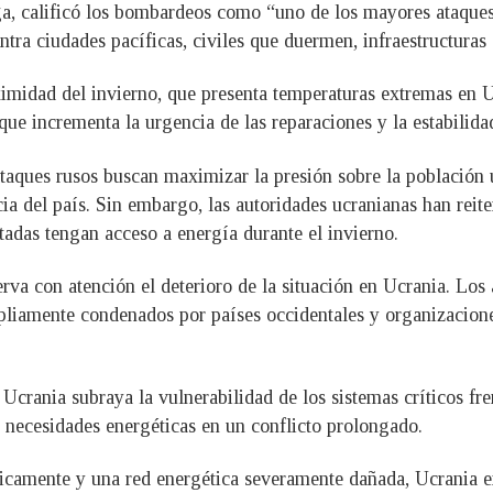
iga, calificó los bombardeos como “uno de los mayores ataqu
tra ciudades pacíficas, civiles que duermen, infraestructuras c
imidad del invierno, que presenta temperaturas extremas en Ucr
que incrementa la urgencia de las reparaciones y la estabilidad
taques rusos buscan maximizar la presión sobre la población u
cia del país. Sin embargo, las autoridades ucranianas han rei
tadas tengan acceso a energía durante el invierno.
va con atención el deterioro de la situación en Ucrania. Los a
mpliamente condenados por países occidentales y organizacione
Ucrania subraya la vulnerabilidad de los sistemas críticos fre
s necesidades energéticas en un conflicto prolongado.
camente y una red energética severamente dañada, Ucrania en