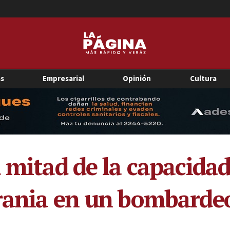
as
Empresarial
Opinión
Cultura
a mitad de la capacida
rania en un bombardeo