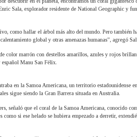
r descubrir en el planeta, encontramos un coral gigantesco 
l Enric Sala, explorador residente de National Geographic y fun
tivo, como hallar el árbol más alto del mundo. Pero también h
el calentamiento global y otras amenazas humanas”, agregó Sal
de color marrón con destellos amarillos, azules y rojos brillan
r español Manu San Félix.
traba en la Samoa Americana, un territorio estadounidense en
ales sigue siendo la Gran Barrera situada en Australia.
mers, señaló que el coral de la Samoa Americana, conocido 
s como si ese helado se hubiera empezado a derretir, extendié