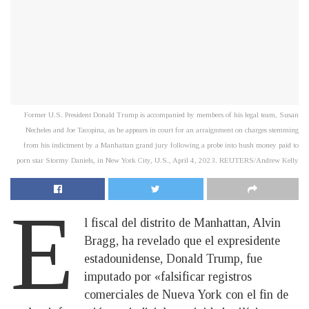
Former U.S. President Donald Trump is accompanied by members of his legal team, Susan
Necheles and Joe Tacopina, as he appears in court for an arraignment on charges stemming
from his indictment by a Manhattan grand jury following a probe into hush money paid to
porn star Stormy Daniels, in New York City, U.S., April 4, 2023. REUTERS/Andrew Kelly
E
l fiscal del distrito de Manhattan, Alvin
Bragg, ha revelado que el expresidente
estadounidense, Donald Trump, fue
imputado por «falsificar registros
comerciales de Nueva York con el fin de