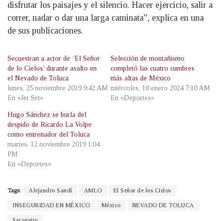
disfrutar los paisajes y el silencio. Hacer ejercicio, salir a
correr, nadar o dar una larga caminata”, explica en una
de sus publicaciones.
Secuestran a actor de ‘El Señor
Selección de montañismo
de lo Cielos’ durante asalto en
completó las cuatro cumbres
el Nevado de Toluca
más altas de México
lunes, 25 noviembre 2019 9:42 AM
miércoles, 10 enero 2024 7:10 AM
En «Jet Set»
En «Deportes»
Hugo Sánchez se burla del
despido de Ricardo La Volpe
como entrenador del Toluca
martes, 12 noviembre 2019 1:04
PM
En «Deportes»
Tags:
Alejandro Sandí
AMLO
El Señor de los Cielos
INSEGURIDAD EN MÉXICO
México
NEVADO DE TOLUCA
Secuestro