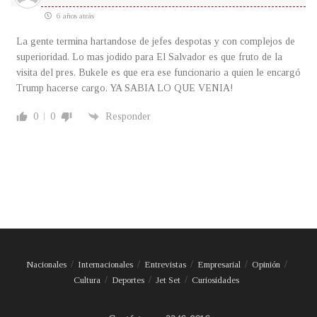
6 años atrás
La gente termina hartandose de jefes despotas y con complejos de
superioridad. Lo mas jodido para El Salvador es que fruto de la
visita del pres. Bukele es que era ese funcionario a quien le encargó
Trump hacerse cargo. YA SABIA LO QUE VENIA!
0
0
Responder
Nacionales
Internacionales
Entrevistas
Empresarial
Opinión
Cultura
Deportes
Jet Set
Curiosidades