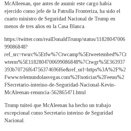
McAlleenan, que antes de asumir este cargo había
ejercido como jefe de la Patrulla Fronteriza, ha sido el
cuarto ministro de Seguridad Nacional de Trump en
menos de tres años en la Casa Blanca.
https://twitter.com/realDonaldTrump/status/11828047006
99086848?
ref_src=twsrc%5Etfw%7Ctwcamp%5Etweetembed%7Ct
wterm%5E1182804700699086848%7Ctwgr%5E363937
393b70726f64756374696f6e&ref_url=https%3A%2F%2
Fwww.telemundolasvegas.com%2Fnoticias%2Feeuu%2
FSecretario-interino-de-Seguridad-Nacional-Kevin-
McAleenan-renuncia-562865471.html
Trump tuiteó que McAleenan ha hecho un trabajo
excepcional como Secretario interino de Seguridad
Nacional.