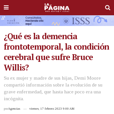
¿Qué es la demencia
frontotemporal, la condición
cerebral que sufre Bruce
Willis?
Su ex mujer y madre de sus hijas, Demi Moore
compartió información sobre la evolución de su
grave enfermedad, que hasta hace poco era una
incógnita.
por
Agencias
viernes, 17 febrero 2023 9:00 AM