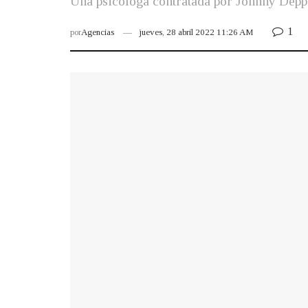
Una psicóloga contratada por Johnny Depp y
1
por
Agencias
jueves, 28 abril 2022 11:26 AM