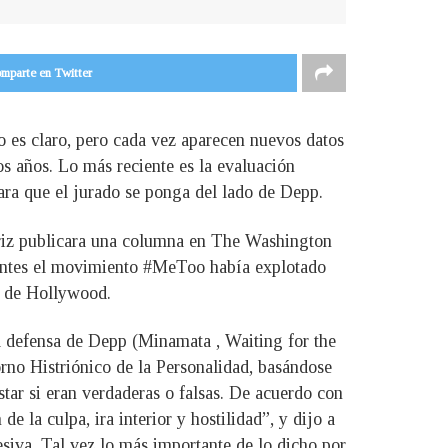
mparte en Twitter
 es claro, pero cada vez aparecen nuevos datos
os años. Lo más reciente es la evaluación
 para que el jurado se ponga del lado de Depp.
triz publicara una columna en The Washington
 antes el movimiento #MeToo había explotado
s de Hollywood.
la defensa de Depp (Minamata , Waiting for the
rno Histriónico de la Personalidad, basándose
star si eran verdaderas o falsas. De acuerdo con
 la culpa, ira interior y hostilidad”, y dijo a
esiva. Tal vez lo más importante de lo dicho por