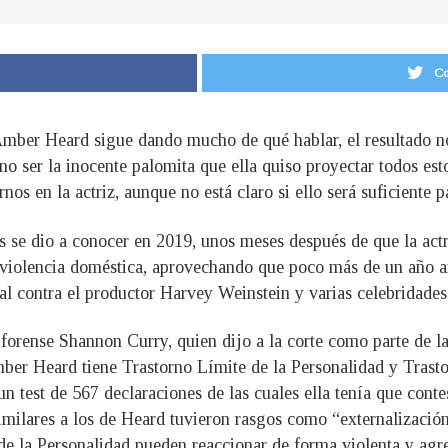
Co
Amber Heard sigue dando mucho de qué hablar, el resultado no
o ser la inocente palomita que ella quiso proyectar todos est
rnos en la actriz, aunque no está claro si ello será suficiente
 se dio a conocer en 2019, unos meses después de que la ac
e violencia doméstica, aprovechando que poco más de un año
al contra el productor Harvey Weinstein y varias celebridade
a forense Shannon Curry, quien dijo a la corte como parte de 
ber Heard tiene Trastorno Límite de la Personalidad y Trasto
un test de 567 declaraciones de las cuales ella tenía que conte
milares a los de Heard tuvieron rasgos como “externalización de
de la Personalidad pueden reaccionar de forma violenta y agr