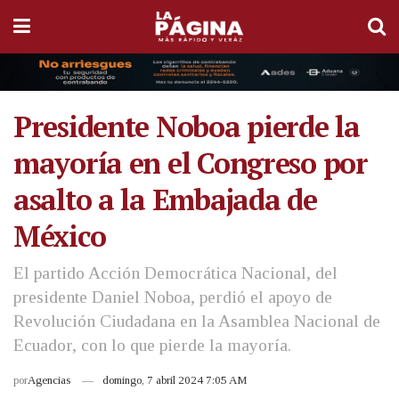
Presidente Noboa pierde la
mayoría en el Congreso por
asalto a la Embajada de
México
El partido Acción Democrática Nacional, del
presidente Daniel Noboa, perdió el apoyo de
Revolución Ciudadana en la Asamblea Nacional de
Ecuador, con lo que pierde la mayoría.
por
Agencias
domingo, 7 abril 2024 7:05 AM