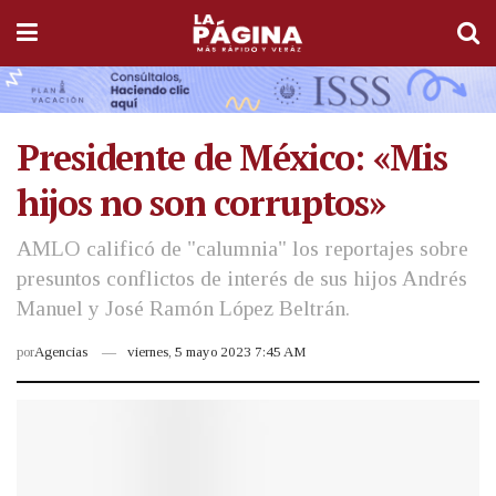
Presidente de México: «Mis
hijos no son corruptos»
AMLO calificó de "calumnia" los reportajes sobre
presuntos conflictos de interés de sus hijos Andrés
Manuel y José Ramón López Beltrán.
por
Agencias
viernes, 5 mayo 2023 7:45 AM