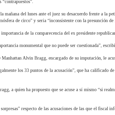
es “contrapuestos”.
a mañana del lunes ante el juez su desacuerdo frente a la pe
atmósfera de circo” y sería “inconsistente con la presunción d
a importancia de la comparecencia del ex presidente republicano
mportancia monumental que no puede ser cuestionada”, escrib
de Manhattan Alvin Bragg, encargado de su imputación, le acus
egalmente los 33 puntos de la acusación”, que ha calificado de
agg, a quien ha propuesto que se acuse a sí mismo “si realm
orpresas” respecto de las acusaciones de las que el fiscal in