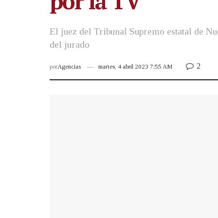
por la TV
El juez del Tribunal Supremo estatal de Nu
del jurado
2
por
Agencias
martes, 4 abril 2023 7:55 AM