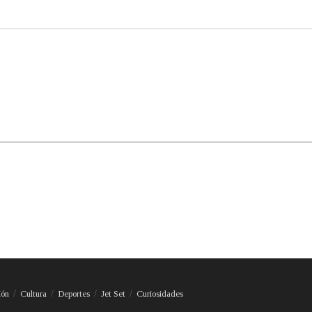
ión
Cultura
Deportes
Jet Set
Curiosidades