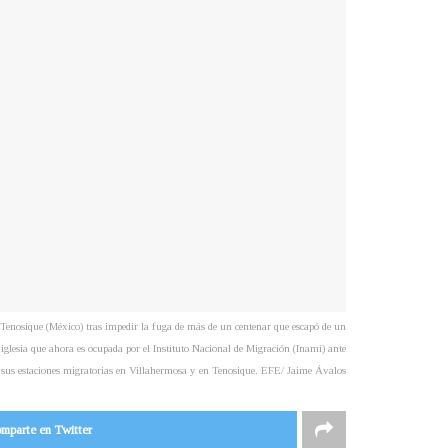
osique (México) tras impedir la fuga de más de un centenar que escapó de un
 iglesia que ahora es ocupada por el Instituto Nacional de Migración (Inami) ante
e sus estaciones migratorias en Villahermosa y en Tenosique. EFE/ Jaime Ávalos
mparte en Twitter