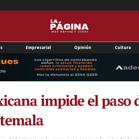
as
Empresarial
Opinión
Cultura
xicana impide el paso 
atemala