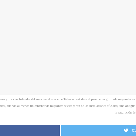
cías federales del suroriental estado de Tabasco custodian el paso de un grupo de migrantes en Ten
apital, cuando al menos un centenar de migrantes se escaparon de las instalaciones oficiales, una antigua
la saturación d
Co