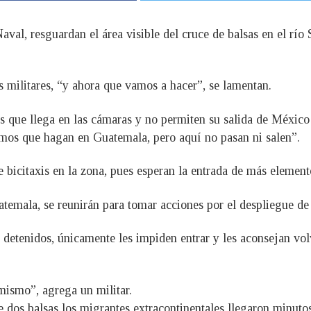
aval, resguardan el área visible del cruce de balsas en el río 
s militares, “y ahora que vamos a hacer”, se lamentan.
s que llega en las cámaras y no permiten su salida de Méxic
emos que hagan en Guatemala, pero aquí no pasan ni salen”.
 bicitaxis en la zona, pues esperan la entrada de más element
emala, se reunirán para tomar acciones por el despliegue de
detenidos, únicamente les impiden entrar y les aconsejan volv
mismo”, agrega un militar.
 dos balsas los migrantes extracontinentales llegaron minutos 