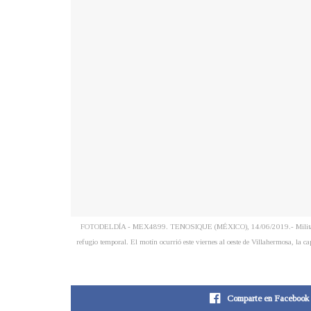
FOTODELDÍA - MEX4899. TENOSIQUE (MÉXICO), 14/06/2019.- Militares y poli
refugio temporal. El motín ocurrió este viernes al oeste de Villahermosa, la c
Comparte en Facebook