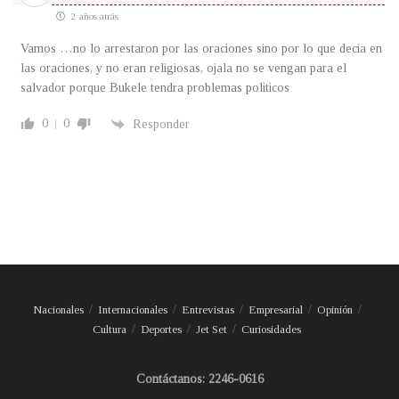
2 años atrás
Vamos …no lo arrestaron por las oraciones sino por lo que decia en
las oraciones, y no eran religiosas, ojala no se vengan para el
salvador porque Bukele tendra problemas politicos
0
0
Responder
Nacionales
Internacionales
Entrevistas
Empresarial
Opinión
Cultura
Deportes
Jet Set
Curiosidades
Contáctanos: 2246-0616