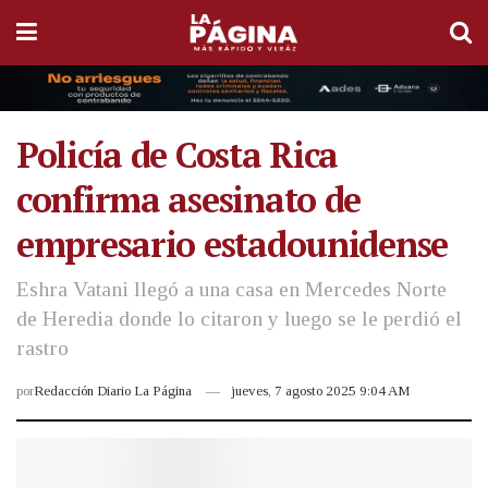
Policía de Costa Rica
confirma asesinato de
empresario estadounidense
Eshra Vatani llegó a una casa en Mercedes Norte
de Heredia donde lo citaron y luego se le perdió el
rastro
por
Redacción Diario La Página
jueves, 7 agosto 2025 9:04 AM