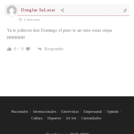
Douglas SaLazar
6 años atrás
Ya te jodieron don Domingo el pisto te an visto estas viejas
jajajajajaja
0
0
Responder
Nacionales
Internacionales
Entrevistas
Empresarial
Opinión
Cultura
Deportes
Jet Set
Curiosidades