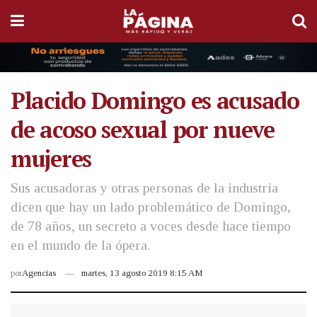
Placido Domingo es acusado
de acoso sexual por nueve
mujeres
Sus acusadoras y otras personas de la industria
dicen que hay un lado problemático de Domingo,
de 78 años, un secreto a voces desde hace tiempo
en el mundo de la ópera.
por
Agencias
martes, 13 agosto 2019 8:15 AM