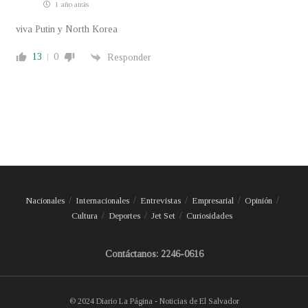
1 año atrás
viva Putin y North Korea
13
0
Responder
Nacionales
Internacionales
Entrevistas
Empresarial
Opinión
Cultura
Deportes
Jet Set
Curiosidades
Contáctanos: 2246-0616
© 2024 Diario La Página - Noticias de El Salvador