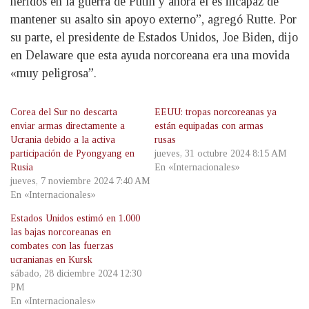
heridos en la guerra de Putin y ahora él es incapaz de
mantener su asalto sin apoyo externo”, agregó Rutte. Por
su parte, el presidente de Estados Unidos, Joe Biden, dijo
en Delaware que esta ayuda norcoreana era una movida
«muy peligrosa”.
Corea del Sur no descarta
EEUU: tropas norcoreanas ya
enviar armas directamente a
están equipadas con armas
Ucrania debido a la activa
rusas
participación de Pyongyang en
jueves, 31 octubre 2024 8:15 AM
Rusia
En «Internacionales»
jueves, 7 noviembre 2024 7:40 AM
En «Internacionales»
Estados Unidos estimó en 1.000
las bajas norcoreanas en
combates con las fuerzas
ucranianas en Kursk
sábado, 28 diciembre 2024 12:30
PM
En «Internacionales»