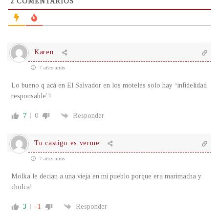
2
COMENTARIOS
Karen
7 años atrás
Lo bueno q acá en El Salvador en los moteles solo hay “infidelidad
responsable”!
7
0
Responder
Tu castigo es verme
7 años atrás
Molka le decian a una vieja en mi pueblo porque era marimacha y
cholca!
3
-1
Responder