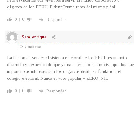
Peones-sicarios que viven para servir al mundo corporativo o
oligarca de los EEUU. Biden=Trump ratas del mismo piñal
0
0
Responder
Sam enrique
2 años atrás
La ilusion de vender el sistema electoral de los EEUU es un mito
destruido y desacriditado que ya nadie cree por el motivo que los que
imponen sus intereses son los oligarcas desde su fundacion, el
colegio electoral. Nunca el voto popular = ZERO, NIL
0
0
Responder