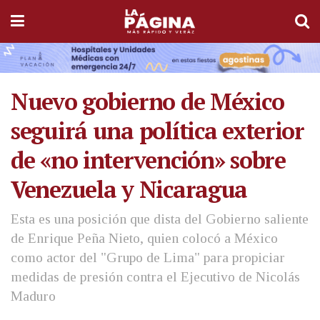
Nuevo gobierno de México
seguirá una política exterior
de «no intervención» sobre
Venezuela y Nicaragua
Esta es una posición que dista del Gobierno saliente
de Enrique Peña Nieto, quien colocó a México
como actor del "Grupo de Lima" para propiciar
medidas de presión contra el Ejecutivo de Nicolás
Maduro