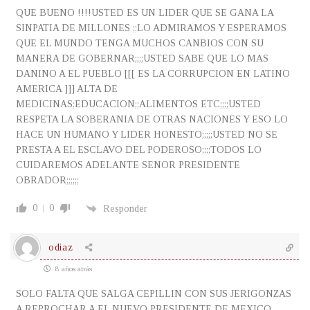
QUE BUENO !!!!USTED ES UN LIDER QUE SE GANA LA
SINPATIA DE MILLONES ;;LO ADMIRAMOS Y ESPERAMOS
QUE EL MUNDO TENGA MUCHOS CANBIOS CON SU
MANERA DE GOBERNAR;;;;USTED SABE QUE LO MAS
DANINO A EL PUEBLO [[[ ES LA CORRUPCION EN LATINO
AMERICA ]]] ALTA DE
MEDICINAS;EDUCACION;;ALIMENTOS ETC;;;;USTED
RESPETA LA SOBERANIA DE OTRAS NACIONES Y ESO LO
HACE UN HUMANO Y LIDER HONESTO;;;;;USTED NO SE
PRESTA A EL ESCLAVO DEL PODEROSO;;;;TODOS LO
CUIDAREMOS ADELANTE SENOR PRESIDENTE
OBRADOR;;;;;;
0
0
Responder
odiaz
8 años atrás
SOLO FALTA QUE SALGA CEPILLIN CON SUS JERIGONZAS
A REPROCHAR A EL NUEVO PRESIDENTE DE MEXICO