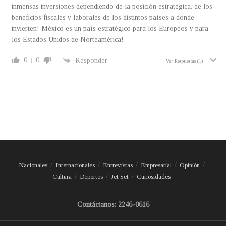
inmensas inversiones dependiendo de la posición estratégica, de los
beneficios fiscales y laborales de los distintos países a donde
invierten! México es un país estratégico para los Europeos y para
los Estados Unidos de Norteamérica!
0
0
Responder
Ver Respuestas
(1)
Nacionales
Internacionales
Entrevistas
Empresarial
Opinión
Cultura
Deportes
Jet Set
Curiosidades
Contáctanos: 2246-0616