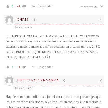
8
-1
Responder
Ver Respuestas
(1)
CHRIS
6 años atrás
ES IMPERATIVO EXIGIR MAYORÍA DE EDAD!!!: 1) primero
pensemos en las épocas cuando los medios de comunicación no
existían y nadie denunciaba niños estaban bajo su influencia. 2) SE
DEBE PROHIBIR QUE MENORES DE 18 AÑOS ASISTAN A
CUALQUIER IGLESIA. VAÁ!
2
-1
Responder
JUSTICIA O VENGANZA
6 años atrás
Hay de aquel que cofia los hijos al cura, pastor, son personajes que
les gustan tener relaciones sexo con los chicos, hay que meterlos a
la hoguera; si se sacan bajara los casos de delito en las religiones,