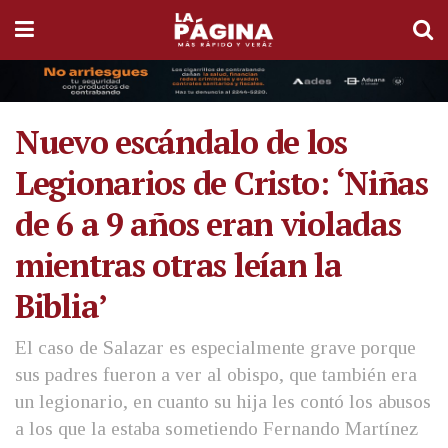
Nuevo escándalo de los
Legionarios de Cristo: ‘Niñas
de 6 a 9 años eran violadas
mientras otras leían la
Biblia’
El caso de Salazar es especialmente grave porque
sus padres fueron a ver al obispo, que también era
un legionario, en cuanto su hija les contó los abusos
a los que la estaba sometiendo Fernando Martínez