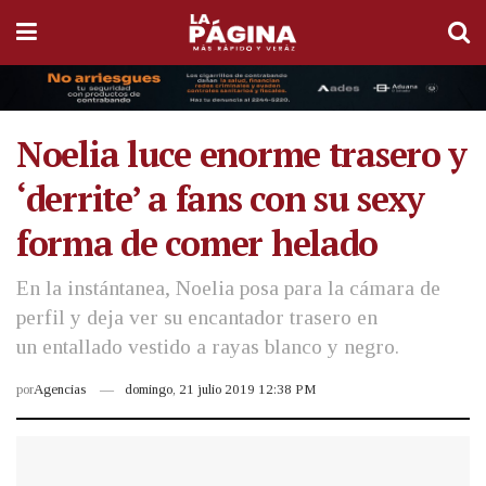
Noelia luce enorme trasero y
‘derrite’ a fans con su sexy
forma de comer helado
En la instántanea, Noelia posa para la cámara de
perfil y deja ver su encantador trasero en
un entallado vestido a rayas blanco y negro.
por
Agencias
domingo, 21 julio 2019 12:38 PM