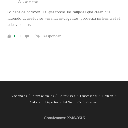
7 años atrás
Lo hace de corazón! Ja, que tontas las mujeres que creen que
haciendo desnudos se ven más inteligentes, pobrecita mi humanidad,
cada vez peor.
1
0
Responder
Nacionales
Internacionales
Entrevistas
Empresarial
Opinión
Cultura
Deportes
Jet Set
Curiosidades
Contáctanos: 2246-0616