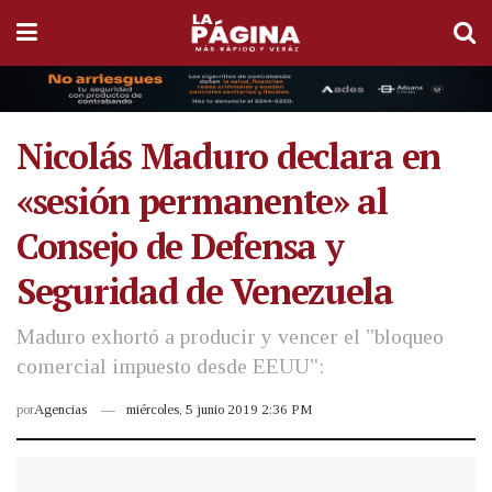
Nicolás Maduro declara en
«sesión permanente» al
Consejo de Defensa y
Seguridad de Venezuela
Maduro exhortó a producir y vencer el "bloqueo
comercial impuesto desde EEUU":
por
Agencias
miércoles, 5 junio 2019 2:36 PM