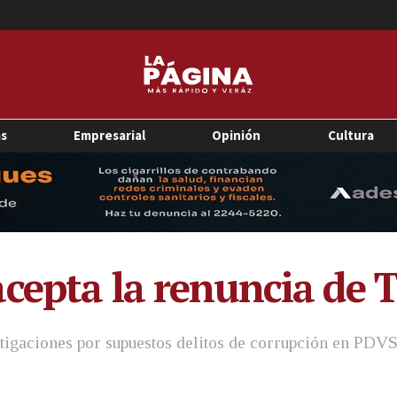
as
Empresarial
Opinión
Cultura
cepta la renuncia de T
stigaciones por supuestos delitos de corrupción en PDV