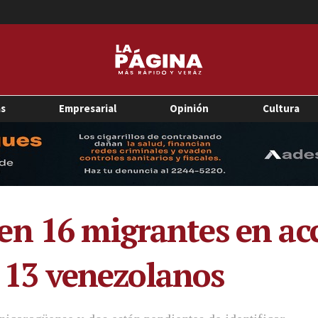
as
Empresarial
Opinión
Cultura
n 16 migrantes en ac
os 13 venezolanos