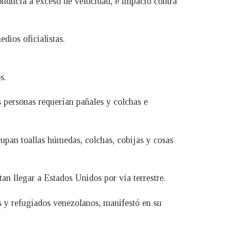
onducía a exceso de velocidad, e impactó contra
dios oficialistas.
s.
 personas requerían pañales y colchas e
upan toallas húmedas, colchas, cobijas y cosas
an llegar a Estados Unidos por vía terrestre.
 y refugiados venezolanos, manifestó en su