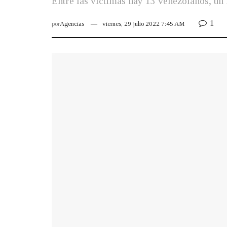
Entre las víctimas hay 13 venezolanos, un 
1
por
Agencias
viernes, 29 julio 2022 7:45 AM