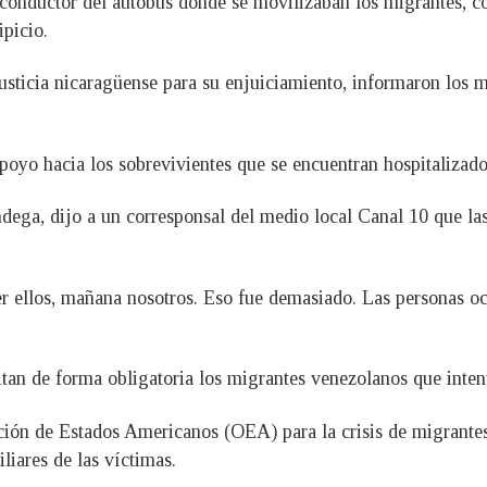
conductor del autobús donde se movilizaban los migrantes, c
ipicio.
usticia nicaragüense para su enjuiciamiento, informaron los me
poyo hacia los sobrevivientes que se encuentran hospitalizado
ga, dijo a un corresponsal del medio local Canal 10 que las
r ellos, mañana nosotros. Eso fue demasiado. Las personas oc
tan de forma obligatoria los migrantes venezolanos que intent
ón de Estados Americanos (OEA) para la crisis de migrantes
liares de las víctimas.