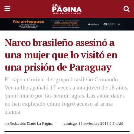
Narco brasileño asesinó a
una mujer que lo visitó en
una prisión de Paraguay
El capo criminal del grupo brasileño Comando
Vermelho apuñaló 17 veces a una joven de 18 años,
quien murió por las hemorragias. Las autoridades
no han explicado cómo logró acceso al arma
blanca
por
Redacción Diario La Página
domingo, 18 noviembre 2018 9:34 AM