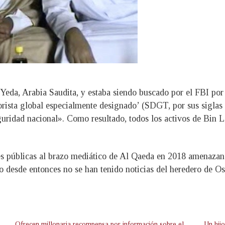
eda, Arabia Saudita, y estaba siendo buscado por el FBI por 
ista global especialmente designado’ (SDGT, por sus siglas e
eguridad nacional». Como resultado, todos los activos de Bin
s públicas al brazo mediático de Al Qaeda en 2018 amenazand
o desde entonces no se han tenido noticias del heredero de O
Ofrecen millonaria recompensa por información sobre el
Un hijo