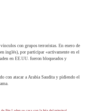
vínculos con grupos terroristas. En enero de
n inglés), por participar «activamente en el
 Laden en EE.UU. fueron bloqueados y
o con atacar a Arabia Saudita y pidiendo el
sama.
 de Bin Laden se casa con la hija del principal