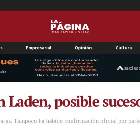
as
Empresarial
Opinión
Cultura
 Laden, posible suces
claras. Tampoco ha habido confirmación oficial por part