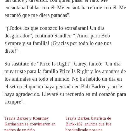
tan dulce y divertido con quien pasar el rato. Me
encantaba hablar con él. Me encantaba reírme con él. Me
encantó que me diera patadas”.
“¡Todos los que conozco lo extrañarán! Un día
desgarrador”, continuó Sandler. “¡Amor para Bob
siempre y su familia! ¡Gracias por todo lo que nos
diste!”.
Su sustituto de “Price Is Right”, Carey, tuiteó: “Un día
muy triste para la familia Price Is Right y los amantes de
los animales en todo el mundo. No ha habido un día en
el set en el que no haya pensado en Bob Barker y no le
haya agradecido. Llevaré su recuerdo en mi corazón para
siempre”.
Travis Barker y Kourtney
Travis Barker, baterista de
Kardashian se convirtieron en
Blink-182, anuncia que fue
padres de un niño
hospitalizado por una