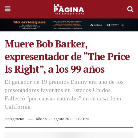
Muere Bob Barker,
expresentador de “The Price
Is Right”, a los 99 años
El ganador de 19 premios Emmy era uno de los
presentadores favoritos en Estados Unidos.
Falleció "por causas naturales" en su casa de en
California.
por
Agencias
sábado, 26 agosto 2023 3:17 PM