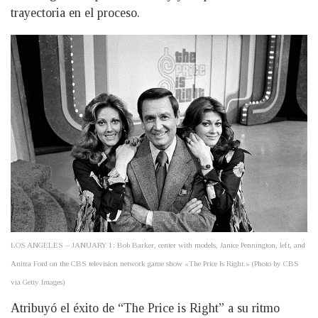
trayectoria en el proceso.
LOS ANGELES – JANUARY 1: Bob Barker, center with models, Janice Pennington, left, and
Anitra Ford on the CBS television network game show «The Price Is Right.» (Photo by CBS
via Getty Images)
Atribuyó el éxito de “The Price is Right” a su ritmo