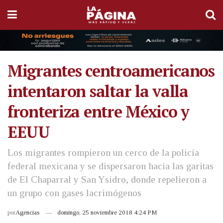
Migrantes centroamericanos
intentaron saltar la valla
fronteriza entre México y
EEUU
Los migrantes rompieron un cerco de la policía
federal mexicana y se dispersaron hacia las garitas
de El Chaparral y San Ysidro, donde repelieron a
un grupo con gases lacrimógenos
por
Agencias
domingo, 25 noviembre 2018 4:24 PM