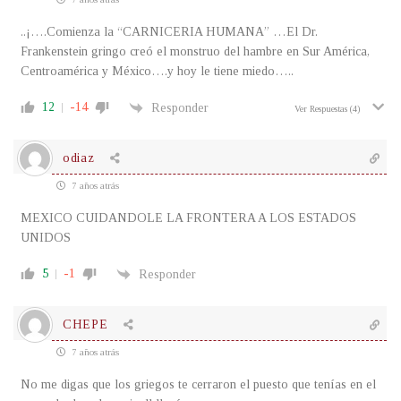
..¡….Comienza la “CARNICERIA HUMANA” …El Dr.
Frankenstein gringo creó el monstruo del hambre en Sur América,
Centroamérica y México….y hoy le tiene miedo…..
12
-14
Responder
Ver Respuestas
(4)
odiaz
7 años atrás
MEXICO CUIDANDOLE LA FRONTERA A LOS ESTADOS
UNIDOS
5
-1
Responder
CHEPE
7 años atrás
No me digas que los griegos te cerraron el puesto que tenías en el