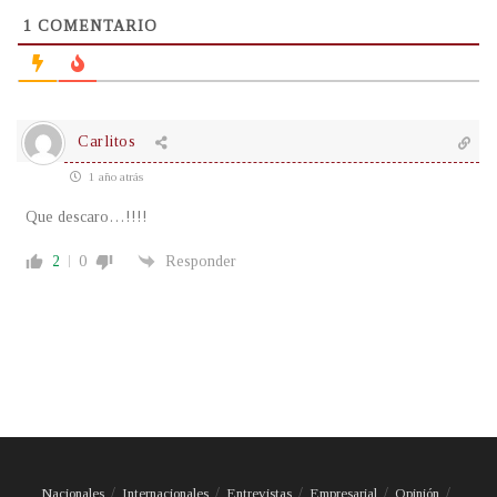
1
COMENTARIO
Carlitos
1 año atrás
Que descaro…!!!!
2
0
Responder
Nacionales
Internacionales
Entrevistas
Empresarial
Opinión