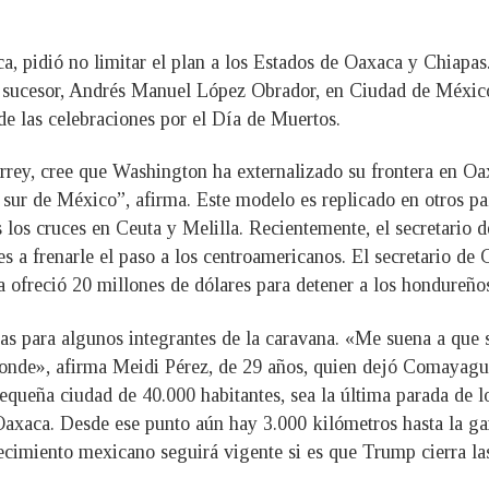
ca, pidió no limitar el plan a los Estados de Oaxaca y Chiapa
 sucesor, Andrés Manuel López Obrador, en Ciudad de México.
e las celebraciones por el Día de Muertos.
rrey, cree que Washington ha externalizado su frontera en Oa
l sur de México”, afirma. Este modelo es replicado en otros p
 los cruces en Ceuta y Melilla. Recientemente, el secretari
es a frenarle el paso a los centroamericanos. El secretario de
a ofreció 20 millones de dólares para detener a los hondureño
s para algunos integrantes de la caravana. «Me suena a que s
nde», afirma Meidi Pérez, de 29 años, quien dejó Comayagua,
equeña ciudad de 40.000 habitantes, sea la última parada de l
axaca. Desde ese punto aún hay 3.000 kilómetros hasta la gar
frecimiento mexicano seguirá vigente si es que Trump cierra l