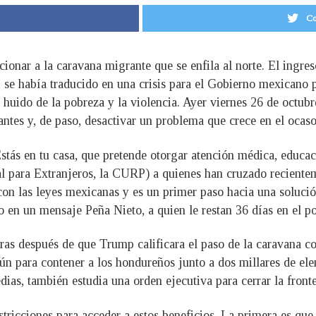
Co
cionar a la caravana migrante que se enfila al norte. El ing
 se había traducido en una crisis para el Gobierno mexicano 
 huido de la pobreza y la violencia. Ayer viernes 26 de octubr
ntes y, de paso, desactivar un problema que crece en el ocaso
tás en tu casa, que pretende otorgar atención médica, educac
para Extranjeros, la CURP) a quienes han cruzado recientemen
con las leyes mexicanas y es un primer paso hacia una soluci
 en un mensaje Peña Nieto, a quien le restan 36 días en el po
ras después de que Trump calificara el paso de la caravana c
ún para contener a los hondureños junto a dos millares de ele
as, también estudia una orden ejecutiva para cerrar la fronter
ricciones para acceder a estos beneficios. La primera es que 