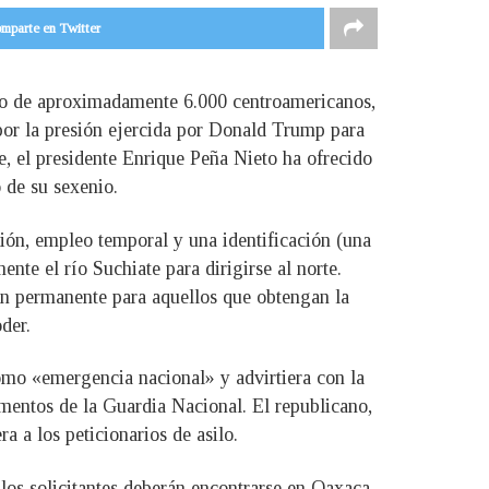
mparte en Twitter
reso de aproximadamente 6.000 centroamericanos,
por la presión ejercida por Donald Trump para
e, el presidente Enrique Peña Nieto ha ofrecido
 de su sexenio.
ión, empleo temporal y una identificación (una
te el río Suchiate para dirigirse al norte.
ón permanente para aquellos que obtengan la
der.
omo «emergencia nacional» y advirtiera con la
mentos de la Guardia Nacional. El republicano,
a a los peticionarios de asilo.
los solicitantes deberán encontrarse en Oaxaca