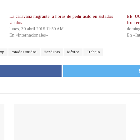
La caravana migrante, a horas de pedir asilo en Estados
EE. UU
Unidos
fronte
lunes, 30 abril 2018 11:50 AM
doming
En «Internacionales»
En «In
ump
estados unidos
Honduras
México
Trabajo