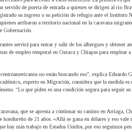
an servido de puerta de entrada a quienes se dirigen al río Br
egistrado su ingreso o su petición de refugio ante el Institut
quienes arribaron a territorio nacional en la caravana migrant
 de Gobernación.
tes servirá para entrar y salir de los albergues y obtener at
amas de empleo temporal en Oaxaca y Chiapas para emplear a l
 centroamericanos no están buscando eso”, explica Eduardo Go
cadémico, experto en Migración, considera que la medida es m
meno. “Lo que piden es una condición segura para seguir su tr
 caravana, que se apresta a continuar su camino en Arriaga, C
e hondureño de 21 años. «Allá se gana en dólares y eso vale 
que hay más trabajo en Estados Unidos, por eso seguimos pens