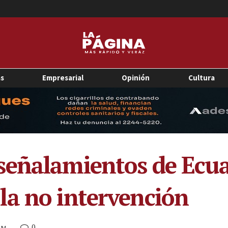
as
Empresarial
Opinión
Cultura
eñalamientos de Ecuad
la no intervención
0
 PM