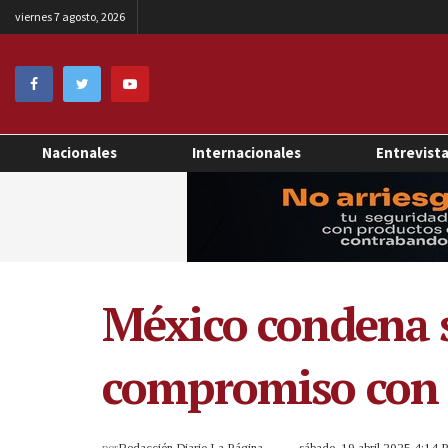
viernes 7 agosto, 2026
Nacionales
Internacionales
Entrevist
México condena s
compromiso con 
por
Redacción Diario La Página
sábado, 19 abril 2025 4:14