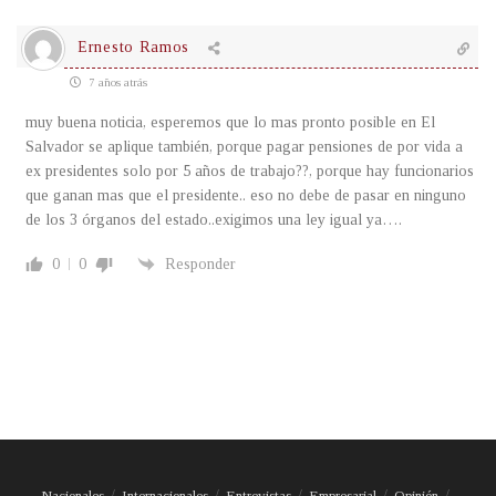
Ernesto Ramos
7 años atrás
muy buena noticia, esperemos que lo mas pronto posible en El
Salvador se aplique también, porque pagar pensiones de por vida a
ex presidentes solo por 5 años de trabajo??, porque hay funcionarios
que ganan mas que el presidente.. eso no debe de pasar en ninguno
de los 3 órganos del estado..exigimos una ley igual ya….
0
0
Responder
Nacionales
Internacionales
Entrevistas
Empresarial
Opinión