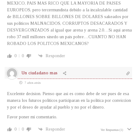
MEXICO, PAIS MAS RICO QUE LA MAYORIA DE PAISES
EUROPEOS, pero tercermundista debido a la incalculable cantidad
de BILLONES SOBRE BILLONES DE DOLARES sakeados por
sus politicos MALNACIDOS, CORRUPTOS DESACARADOS Y
DESVERGONZADOS al igual que arena y arena 2.0…Si aqui arena
robo 37 mill millones sinedo un pais pobre…CUANTO NO HAN
ROBADO LOS POLITCOS MEXICANOS?
0
0
Responder
Un ciudadano mas
7 años atrás
Excelente decision. Pienso que asi es como debe de ser pues de esa
manera los futuros politicos participaran en la politica por conviccion
y por el deseo de ayudar al pueblo y no por el dinero.
Favor poner mi comentario.
0
0
Responder
Ver Respuestas
(1)