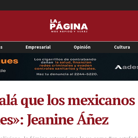
as
Empresarial
Opinión
Cultura
alá que los mexicanos
les»: Jeanine Áñez