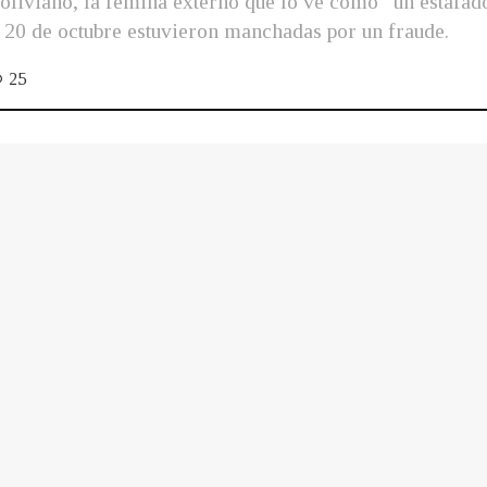
oliviano, la fémina externó que lo ve como “un estafad
el 20 de octubre estuvieron manchadas por un fraude.
25