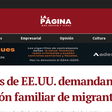
as
Empresarial
Opinión
Cultura
os de EE.UU. demanda
ión familiar de migran