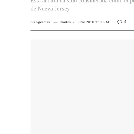
Esta acción ha sido considerada como el pri
de Nueva Jersey
4
por
Agencias
martes, 26 junio 2018 3:12 PM