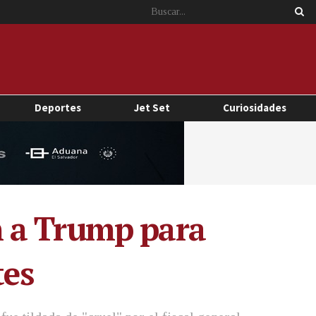
Deportes
Jet Set
Curiosidades
n a Trump para
tes