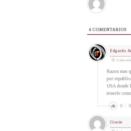
4
COMENTARIOS
Edgardo A
8 años atrá
Razon mas qu
por republic
USA donde la
tenerle como
0
0
Gracie