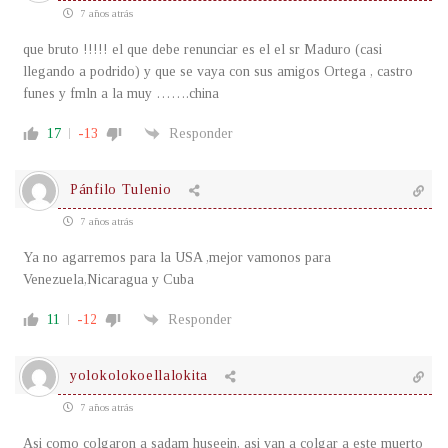
7 años atrás
que bruto !!!!! el que debe renunciar es el el sr Maduro (casi
llegando a podrido) y que se vaya con sus amigos Ortega , castro
funes y fmln a la muy …….china
17
-13
Responder
Pánfilo Tulenio
7 años atrás
Ya no agarremos para la USA ,mejor vamonos para
Venezuela,Nicaragua y Cuba
11
-12
Responder
yolokolokoellalokita
7 años atrás
Asi como colgaron a sadam huseein, asi van a colgar a este muerto