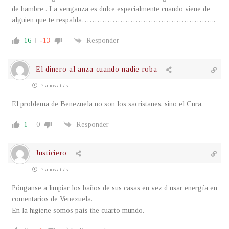
de hambre . La venganza es dulce especialmente cuando viene de
alguien que te respalda……………………………………………..
16
-13
Responder
El dinero al anza cuando nadie roba
7 años atrás
El problema de Benezuela no son los sacristanes, sino el Cura.
1
0
Responder
Justiciero
7 años atrás
Pónganse a limpiar los baños de sus casas en vez d usar energía en
comentarios de Venezuela.
En la higiene somos país the cuarto mundo.