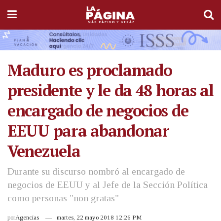
Maduro es proclamado
presidente y le da 48 horas al
encargado de negocios de
EEUU para abandonar
Venezuela
Durante su discurso nombró al encargado de
negocios de EEUU y al Jefe de la Sección Política
como personas "non gratas"
por
Agencias
martes, 22 mayo 2018 12:26 PM