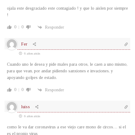
ojala este desgraciado este contagiado ! y que lo aislen por siempre
!
0
0
Responder
Fer
6 años atrás
Cuando uno le desea y pide males para otros, le caen a uno mismo,
para que vean, por andar pidiendo sanxiones e invaciones, y
apoyando golpes de estado.
0
0
Responder
luiss
6 años atrás
como le va dar coronavirus a ese viejo care mono de circos… si el
es el propio virus