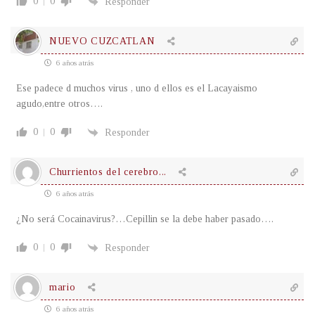
0
0
Responder
NUEVO CUZCATLAN
6 años atrás
Ese padece d muchos virus , uno d ellos es el Lacayaismo
agudo,entre otros….
0
0
Responder
Churrientos del cerebro...
6 años atrás
¿No será Cocainavirus?…Cepillin se la debe haber pasado….
0
0
Responder
mario
6 años atrás