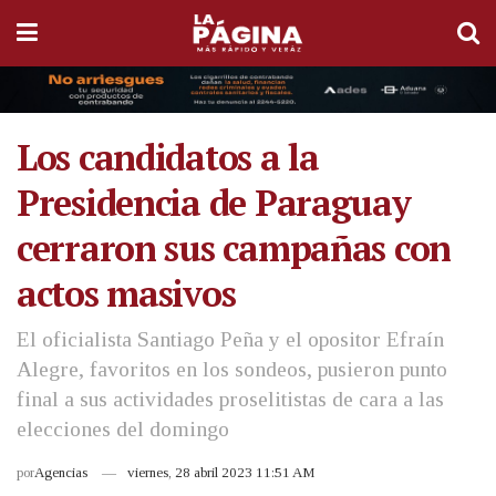
Los candidatos a la
Presidencia de Paraguay
cerraron sus campañas con
actos masivos
El oficialista Santiago Peña y el opositor Efraín
Alegre, favoritos en los sondeos, pusieron punto
final a sus actividades proselitistas de cara a las
elecciones del domingo
por
Agencias
viernes, 28 abril 2023 11:51 AM