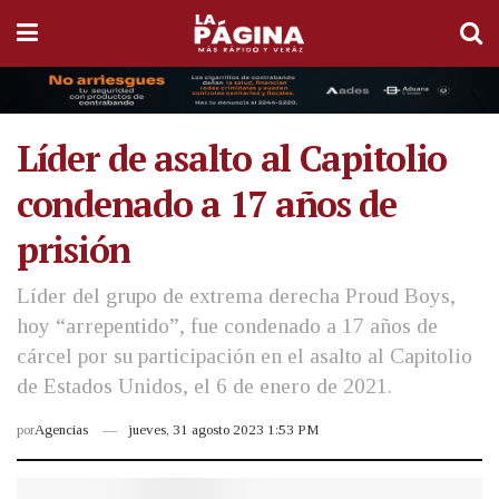
Líder de asalto al Capitolio
condenado a 17 años de
prisión
Líder del grupo de extrema derecha Proud Boys,
hoy “arrepentido”, fue condenado a 17 años de
cárcel por su participación en el asalto al Capitolio
de Estados Unidos, el 6 de enero de 2021.
por
Agencias
jueves, 31 agosto 2023 1:53 PM