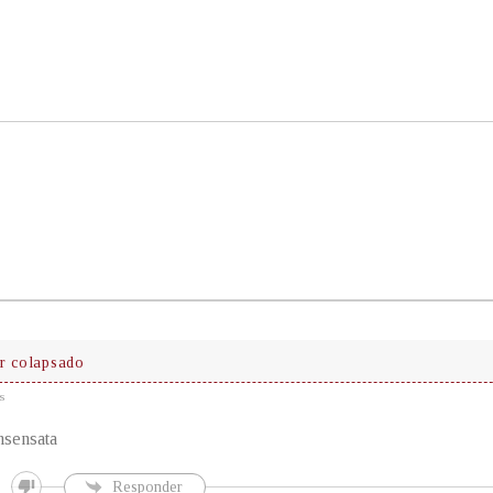
r colapsado
s
nsensata
Responder