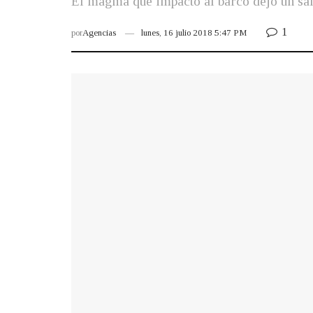
El magma que impactó al barco dejó un sal
1
por
Agencias
lunes, 16 julio 2018 5:47 PM