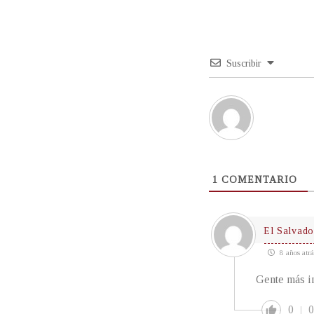
Suscribir
1
COMENTARIO
El Salvado
8 años atrá
Gente más i
0
0