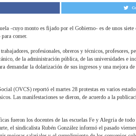
Co
ela -cuyo monto es fijado por el Gobierno- es de unos siete 
o para comer.
trabajadores, profesionales, obreros y técnicos, profesores, 
nico, de la administración pública, de las universidades e inc
ra demandar la dolarización de sus ingresos y una mejora de s
ocial (OVCS) reportó el martes 28 protestas en varios estado
ásicos. Las manifestaciones se dieron, de acuerdo a la public
icas fueron los docentes de las escuelas Fe y Alegría de todo 
rte, el sindicalista Rubén González informó el pasado vierne
igir mejoras salariales y el cumplimiento de los convenios co