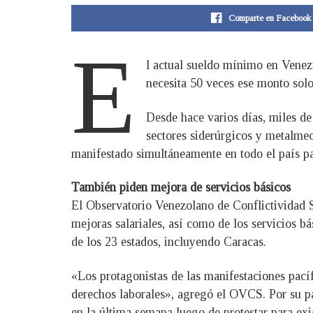
Comparte en Facebook
E
l actual sueldo mínimo en Venezu
necesita 50 veces ese monto sol
Desde hace varios días, miles de 
sectores siderúrgicos y metalmecá
manifestado simultáneamente en todo el país pa
También piden mejora de servicios básicos
El Observatorio Venezolano de Conflictividad S
mejoras salariales, así como de los servicios b
de los 23 estados, incluyendo Caracas.
«Los protagonistas de las manifestaciones pacíf
derechos laborales», agregó el OVCS. Por su pa
en la última semana luego de protestar para ex