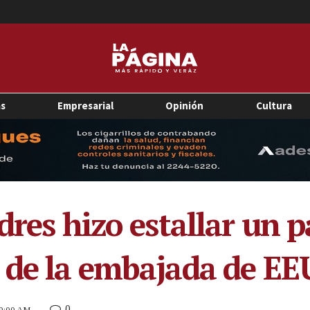
as
Empresarial
Opinión
Cultura
dres hizo estallar un 
 de la embajada de E
0
 9:00 AM